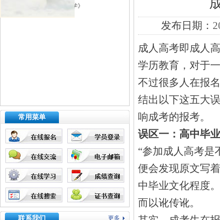
本科 起本南财大《会计学》
发布日期：
2
成人高考即成人
学历教育，对于
不过很多人在报
结出以下这五大
响成考的报考。
常用菜单
误区一：高中毕
“参加成人高考是
便会发现原文写着
中毕业文化程度。
而以讹传讹。
联系我们
更多