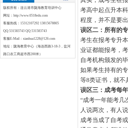
其实，成考生在
版权所有：连云港市陇海教育培训中心
考高中起点升本
网址：http://www.0518edu.com
程度，并不是要出
客服热线：15312107292 13815678805
误区二：所有的
QQ:
531583743
QQ:
531583743
客服E-Mail：xianhua1228@126.com
考生在报考专升
地址：陇海教育中心（海连西路3-18-3，盐河
业证都能报考，
路口农工商超市西200米）
自考机构颁发的
如果考生持有的
等8类证书，就不
误区三：成考每
“成考一年能考几
人说两次，有人
成考当成了自考