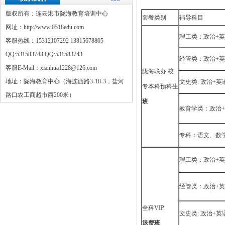
版权所有：连云港市陇海教育培训中心
套餐类别
辅导科目
网址：http://www.0518edu.com
理工类：政治+英
客服热线：15312107292 13815678805
QQ:
531583743
QQ:
531583743
经管类：政治+英
客服E-Mail：xianhua1228@126.com
陇海联办 校
地址：陇海教育中心（海连西路3-18-3，盐河
文史类: 政治+
专本科预科生
路口农工商超市西200米）
班
教育学类：政治+
专科：语文、数
理工类：政治+英
经管类：政治+英
全科VIP
文史类: 政治+
退费班