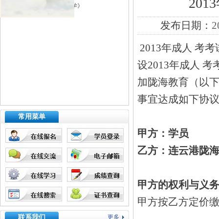
20
本科 起本南财大《会计学》
发布日期：
2
2013年成人 考
设2013年成人 
加陇海教育（以下
事宜达成如下协
常用菜单
甲
乙方：连云港陇
甲方的权利与义
甲方按乙方定价缴
联系我们
更多