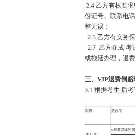
2.4 乙方有权
份证号、联系电
整无误；
2.5 乙方有义
2.7 乙方在成
或拖延办理，退费倒
三、VIP
退费倒赔
3.1 根据考生
科目
分数值
≤省录取线的4
成人 考