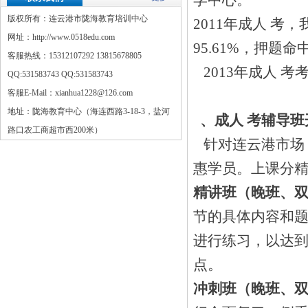
学中心。
版权所有：连云港市陇海教育培训中心
2011年成人 考，
网址：http://www.0518edu.com
95.61%，押题命
客服热线：15312107292 13815678805
2013年成人 
QQ:
531583743
QQ:
531583743
客服E-Mail：xianhua1228@126.com
地址：陇海教育中心（海连西路3-18-3，盐河
、成人 考辅导
路口农工商超市西200米）
针对连云港市场 
惠学员。上课分
精讲班（晚班、
节的具体内容和
进行练习，以达
点。
冲刺班（晚班、