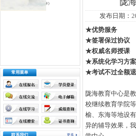
陇海
本科 起本南财大《会计学》
发布日期：
2
★优势服务
★签署保过协议
★权威名师授课
★系统化学习方
★考试不过全额退
常用菜单
陇海教育中心是
校继续教育学院等
榆、东海等地设
异的辅导效果，我
联系我们
更多